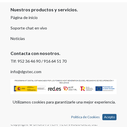
Nuestros productos y servicios.
Página de inicio
Soporte chat en vivo
Noticias
Contacta con nosotros.
Tlf: 952 36 46 90 / 916 64 51 70
info@dgstec.com
Utilizamos cookies para garantizarle una mejor experiencia.
Política de Cookies
Acepto
Powered by
Odoo
, the #1
Open Source eCommerce
.
Copyright ©
DIGISYSTEM TECHNOLOGIES, S.L.