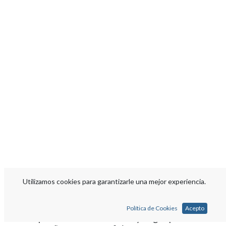
Utilizamos cookies para garantizarle una mejor experiencia.
IMPRESORA Xerox® B310
Política de Cookies
Acepto
Impresora fiable en blanco y negro para su